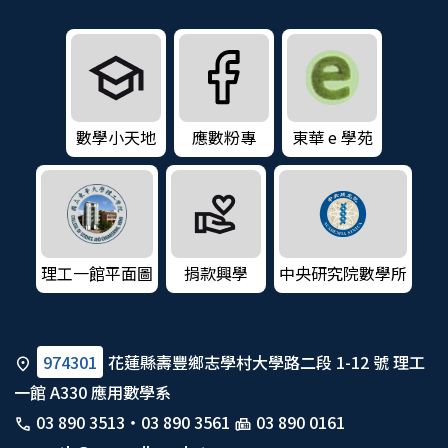
數學小天地
應數粉專
東華 e 學苑
理工一館平面圖
捐款興學
中央研究院數學所
974301
花蓮縣壽豐鄉志學村大學路二段 1-12 號 理工
一館 A330 應用數學系
03 890 3513
・
03 890 3561
03 890 0161