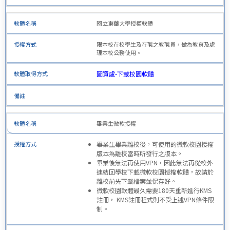
國立東華大學授權軟體
限本校在校學生及在職之教職員，做為教育及處
理本校公務使用。
圖資處-下載校園軟體
畢業生微軟授權
畢業生畢業離校後，可使用的微軟校園授權
版本為離校當時所發行之版本。
畢業後無法再使用VPN，因此無法再從校外
連結回學校下載微軟校園授權軟體，故請於
離校前先下載檔案並保存好。
微軟校園軟體最久需要180天重新進行KMS
註冊，
KMS註冊程式
則不受上述VPN條件限
制。