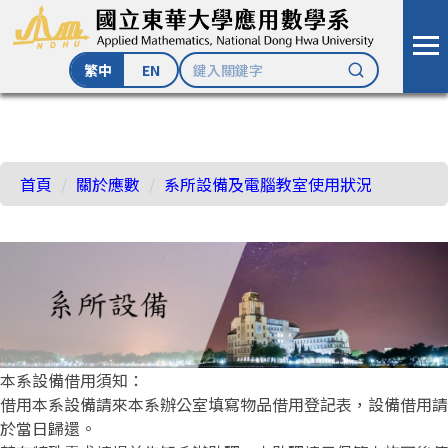
繁中
EN
跳
到
主
首頁
關於應數
系所設備及電腦教室使用狀況
要
內
容
區
本系設備借用須知：
借用本系設備請來本系辦公室填寫物品借用登記表，設備借用請
於當日歸還。