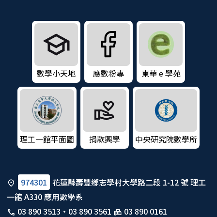
數學小天地
應數粉專
東華 e 學苑
理工一館平面圖
捐款興學
中央研究院數學所
974301
花蓮縣壽豐鄉志學村大學路二段 1-12 號 理工
一館 A330 應用數學系
03 890 3513
・
03 890 3561
03 890 0161