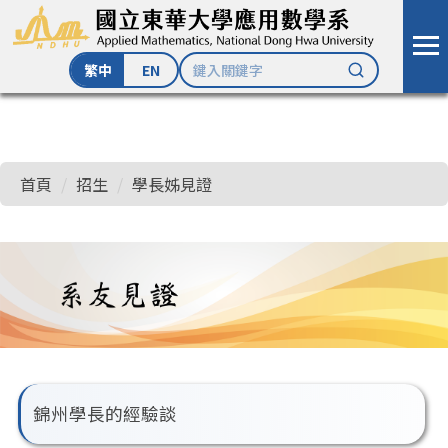
繁中
EN
跳
到
主
首頁
招生
學長姊見證
要
內
容
區
錦州學長的經驗談