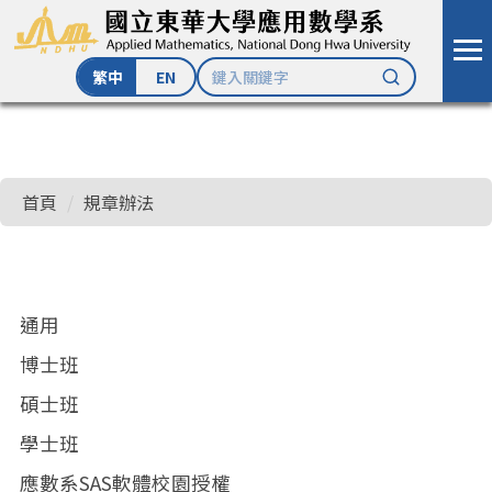
繁中
EN
跳
到
主
首頁
規章辦法
要
內
容
區
通用
博士班
碩士班
學士班
應數系SAS軟體校園授權