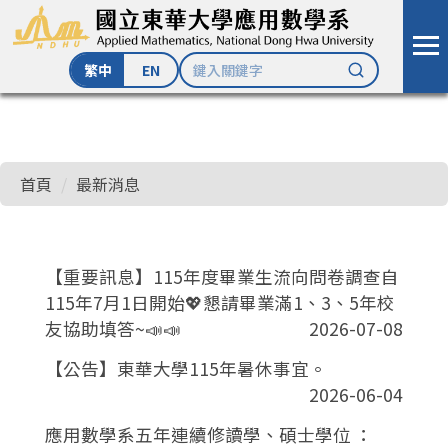
繁中
EN
跳
到
主
首頁
最新消息
要
內
容
區
【重要訊息】115年度畢業生流向問卷調查自
115年7月1日開始💖懇請畢業滿1、3、5年校
友協助填答~📣📣
2026-07-08
【公告】東華大學115年暑休事宜。
2026-06-04
應用數學系五年連續修讀學、碩士學位 ：