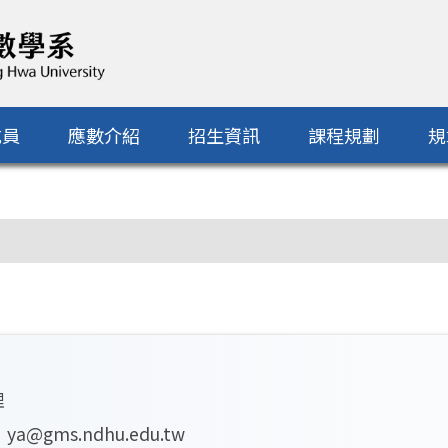
成員
應數介紹
招生資訊
課程規劃
規
理
：
ya@gms.ndhu.edu.tw