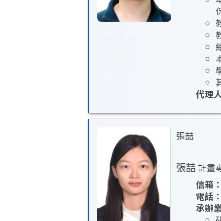
代理
張喆
張喆
計畫
信箱
電話
承辦