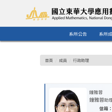
系所公告
系所
跳
到
主
首頁
成員
行政助理
要
內
容
區
鐘雅蓉
鐘雅蓉
助
信箱