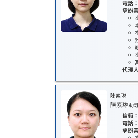
電話
承辦
代理
陳素琳
陳素琳
助
信箱
電話
承辦