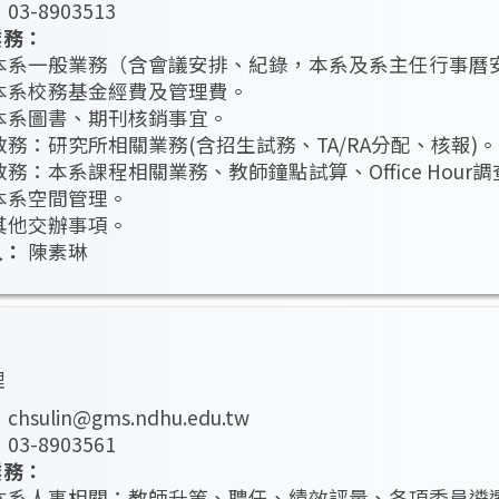
：
03-8903513
業務：
本系一般業務（含會議安排、紀錄，本系及系主任行事曆
本系校務基金經費及管理費。
本系圖書、期刊核銷事宜。
教務：研究所相關業務(含招生試務、TA/RA分配、核報)。
教務：本系課程相關業務、教師鐘點試算、Office Hour調
本系空間管理。
其他交辦事項。
人：
陳素琳
理
：
chsulin@gms.ndhu.edu.tw
：
03-8903561
業務：
本系人事相關：教師升等、聘任、績效評量、各項委員遴