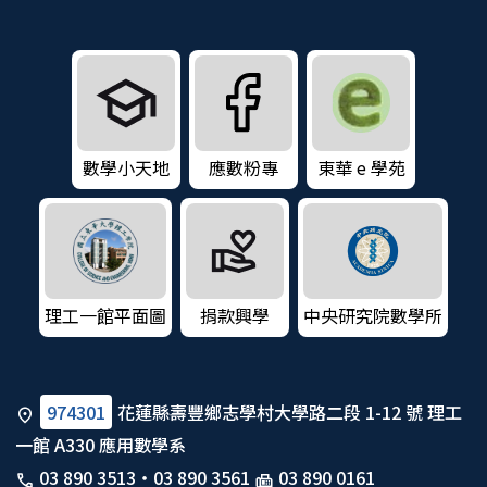
數學小天地
應數粉專
東華 e 學苑
理工一館平面圖
捐款興學
中央研究院數學所
974301
花蓮縣壽豐鄉志學村大學路二段 1-12 號 理工
一館 A330 應用數學系
03 890 3513
・
03 890 3561
03 890 0161