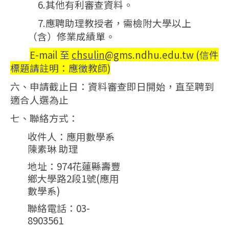
6.其他有利審查資料。
7.應聘助理教授者，需檢附大學以上
（含）修業成績單。
E-mail 至
chsulin
@gms.ndhu.edu.tw
(信件
標題請註明：應徵教師)
六、申請截止日：資料審查即日開始，直至聘到
適合人選為止
七、聯絡方式：
收件人：應用數學系
陳素琳 助理
地址：974花蓮縣壽豐
鄉大學路2段1號(應用
數學系)
聯絡電話：03-
8903561