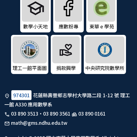
數學小天地
應數粉專
東華 e 學苑
理工一館平面圖
捐款興學
中央研究院數學所
974301
花蓮縣壽豐鄉志學村大學路二段 1-12 號 理工
一館 A330 應用數學系
03 890 3513
・
03 890 3561
03 890 0161
math@gms.ndhu.edu.tw