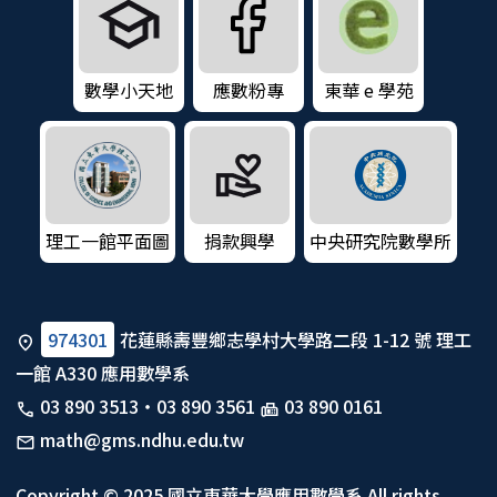
數學小天地
應數粉專
東華 e 學苑
理工一館平面圖
捐款興學
中央研究院數學所
974301
花蓮縣壽豐鄉志學村大學路二段 1-12 號 理工
一館 A330 應用數學系
03 890 3513
・
03 890 3561
03 890 0161
math@gms.ndhu.edu.tw
Copyright © 2025 國立東華大學應用數學系 All rights