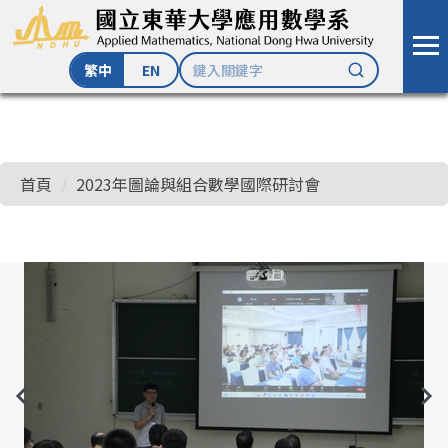
繁中
EN
跳
到
主
首頁
2023年圖論與組合數學國際研討會
要
內
容
區